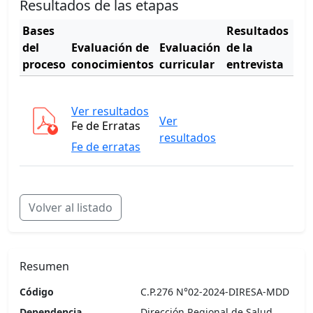
Resultados de las etapas
Bases
Resultados
Cu
del
Evaluación de
Evaluación
de la
de
proceso
conocimientos
curricular
entrevista
mér
Ver resultados
Ver
Ver
Fe de Erratas
cua
resultados
Fe de erratas
Volver al listado
Resumen
Código
C.P.276 N°02-2024-DIRESA-MDD
Dependencia
Dirección Regional de Salud