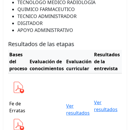
TECNOLOGO MEDICO RADIOLOGIA
QUIMICO FARMACEUTICO
TECNICO ADMINISTRADOR
DIGITADOR
APOYO ADMINISTRATIVO
Resultados de las etapas
Bases
Resultados
Cu
del
Evaluación de
Evaluación
de la
de
proceso
conocimientos
curricular
entrevista
mér
Ver
Ver
Fe de
Ver
resultados
cua
Erratas
resultados