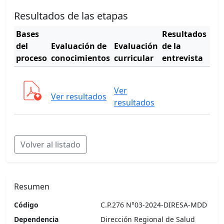
Resultados de las etapas
Bases
Resultados
Cu
del
Evaluación de
Evaluación
de la
de
proceso
conocimientos
curricular
entrevista
mér
Ver
Ver
Ver resultados
cua
resultados
Volver al listado
Resumen
Código
C.P.276 N°03-2024-DIRESA-MDD
Dependencia
Dirección Regional de Salud