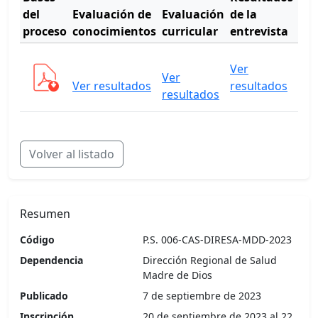
del
Evaluación de
Evaluación
de la
de
proceso
conocimientos
curricular
entrevista
mér
Ver
Ver
Ver
Ver resultados
resultados
cua
resultados
Volver al listado
Resumen
Código
P.S. 006-CAS-DIRESA-MDD-2023
Dependencia
Dirección Regional de Salud
Madre de Dios
Publicado
7 de septiembre de 2023
Inscripción
20 de septiembre de 2023 al 22