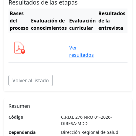
Resultados de las etapas
Bases
Resultados
Cu
del
Evaluación de
Evaluación
de la
de
proceso
conocimientos
curricular
entrevista
mér
Ver
Ver
cua
resultados
Volver al listado
Resumen
Código
C.P.D.L 276 NRO 01-2026-
DIRESA-MDD
Dependencia
Dirección Regional de Salud