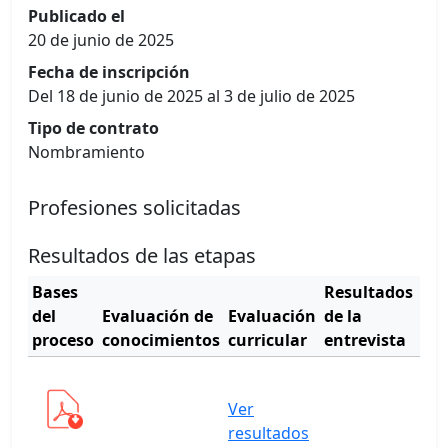
Publicado el
20 de junio de 2025
Fecha de inscripción
Del 18 de junio de 2025 al 3 de julio de 2025
Tipo de contrato
Nombramiento
Profesiones solicitadas
Resultados de las etapas
Bases
Resultados
Cu
del
Evaluación de
Evaluación
de la
de
proceso
conocimientos
curricular
entrevista
mér
Ver
Ver
cua
resultados